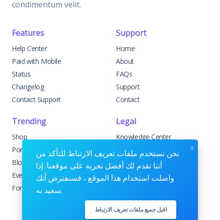
condimentum velit.
Features
Support
Help Center
Home
Paid with Mobile
About
Status
FAQs
Changelog
Support
Contact Support
Contact
Trending
Legal
Shop
Knowledge Center
x
Portfolio
Custom Development
نحن نستخدم ملفات تعريف الارتباط للتأكد من
Blog
Sponsorships
أننا نقدم لك أفضل تجربة على موقعنا. إذا
Events
Terms & Conditions
واصلت استخدام هذا الموقع ، فسنفترض أنك
Forums
Privacy Policy
سعيد به.
اقبل جميع ملفات تعريف الارتباط