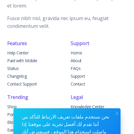
et lorem.
Fusce nibh nisl, gravida nec ipsum eu, feugiat
condimentum velit.
Features
Support
Help Center
Home
Paid with Mobile
About
Status
FAQs
Changelog
Support
Contact Support
Contact
Trending
Legal
Shop
Knowledge Center
x
Portfolio
Custom Development
نحن نستخدم ملفات تعريف الارتباط للتأكد من
Blog
Sponsorships
أننا نقدم لك أفضل تجربة على موقعنا. إذا
Events
Terms & Conditions
واصلت استخدام هذا الموقع ، فسنفترض أنك