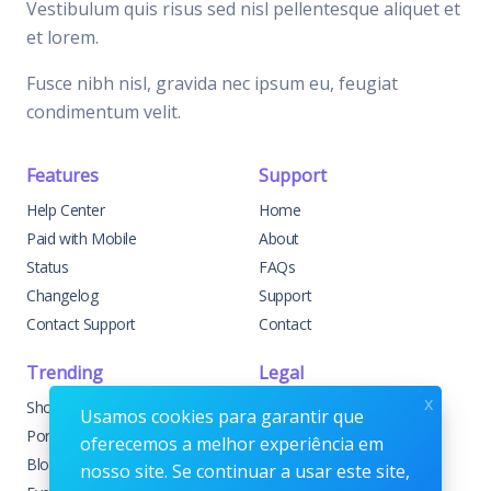
Vestibulum quis risus sed nisl pellentesque aliquet et
et lorem.
Fusce nibh nisl, gravida nec ipsum eu, feugiat
condimentum velit.
Features
Support
Help Center
Home
Paid with Mobile
About
Status
FAQs
Changelog
Support
Contact Support
Contact
Trending
Legal
x
Shop
Knowledge Center
Usamos cookies para garantir que
Portfolio
Custom Development
oferecemos a melhor experiência em
Blog
Sponsorships
nosso site. Se continuar a usar este site,