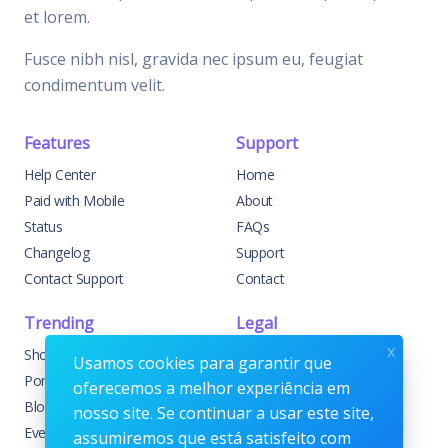
et lorem.
Fusce nibh nisl, gravida nec ipsum eu, feugiat
condimentum velit.
Features
Support
Help Center
Home
Paid with Mobile
About
Status
FAQs
Changelog
Support
Contact Support
Contact
Trending
Legal
x
Shop
Knowledge Center
Usamos cookies para garantir que
Portfolio
Custom Development
oferecemos a melhor experiência em
Blog
Sponsorships
nosso site. Se continuar a usar este site,
Events
Terms & Conditions
assumiremos que está satisfeito com