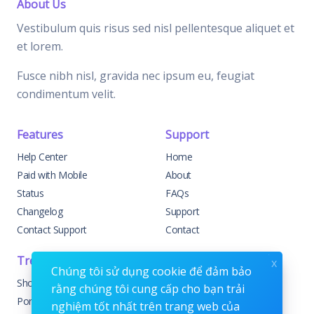
About Us
Vestibulum quis risus sed nisl pellentesque aliquet et
et lorem.
Fusce nibh nisl, gravida nec ipsum eu, feugiat
condimentum velit.
Features
Support
Help Center
Home
Paid with Mobile
About
Status
FAQs
Changelog
Support
Contact Support
Contact
Trending
Legal
x
Chúng tôi sử dụng cookie để đảm bảo
Shop
Knowledge Center
rằng chúng tôi cung cấp cho bạn trải
Portfolio
Custom Development
nghiệm tốt nhất trên trang web của