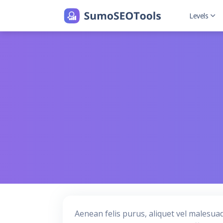
Levels
Level 2
Level 2 w
Aenean felis purus, aliquet vel malesua