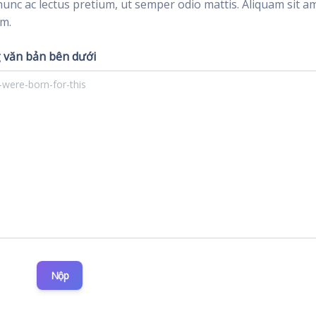
nunc ac lectus pretium, ut semper odio mattis. Aliquam sit a
im.
 văn bản bên dưới
Nộp