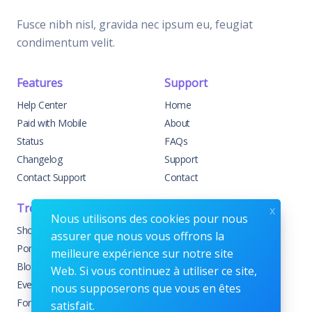
Fusce nibh nisl, gravida nec ipsum eu, feugiat
condimentum velit.
Features
Support
Help Center
Home
Paid with Mobile
About
Status
FAQs
Changelog
Support
Contact Support
Contact
Trending
Legal
x
Nous utilisons des cookies pour nous
Shop
Knowledge Center
assurer que nous vous offrons la
Portfolio
Custom Development
meilleure expérience sur notre site
Blog
Sponsorships
Web. Si vous continuez à utiliser ce site,
Events
Terms & Conditions
nous supposerons que vous en êtes
Forums
Privacy Policy
satisfait.