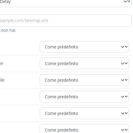
 non hai.
ge
le