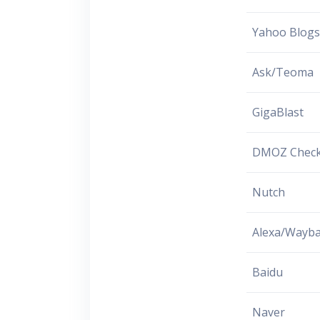
Yahoo Blog
Ask/Teoma
GigaBlast
DMOZ Chec
Nutch
Alexa/Wayb
Baidu
Naver