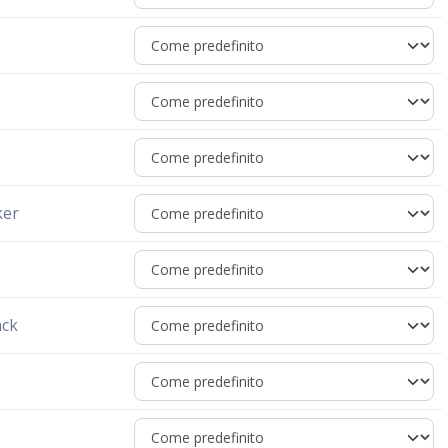
s
ker
ack