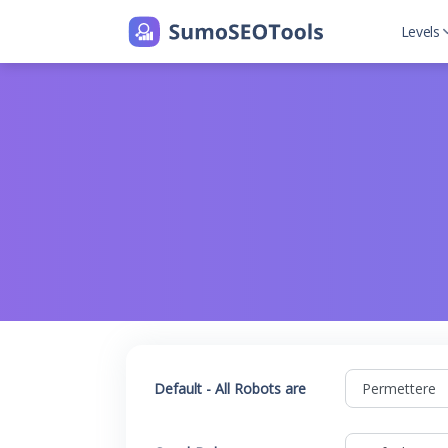
Levels
Level
Level
Default - All Robots are