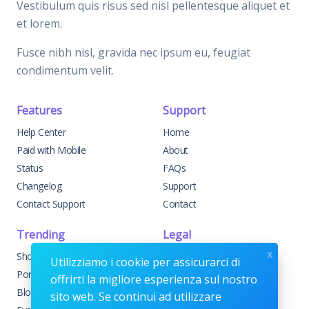
Vestibulum quis risus sed nisl pellentesque aliquet et
et lorem.
Fusce nibh nisl, gravida nec ipsum eu, feugiat
condimentum velit.
Features
Support
Help Center
Home
Paid with Mobile
About
Status
FAQs
Changelog
Support
Contact Support
Contact
Trending
Legal
x
Shop
Knowledge Center
Utilizziamo i cookie per assicurarci di
Portfolio
Custom Development
offrirti la migliore esperienza sul nostro
Blog
Sponsorships
sito web. Se continui ad utilizzare