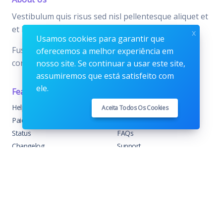
Vestibulum quis risus sed nisl pellentesque aliquet et
et lorem.
x
Usamos cookies para garantir que
Fusce nibh nisl, gravida nec ipsum eu, feugiat
oferecemos a melhor experiência em
condimentum velit.
nosso site. Se continuar a usar este site,
assumiremos que está satisfeito com
ele.
Features
Support
Help Center
Home
Aceita Todos Os Cookies
Paid with Mobile
About
Status
FAQs
Changelog
Support
Contact Support
Contact
Trending
Legal
Shop
Knowledge Center
Portfolio
Custom Development