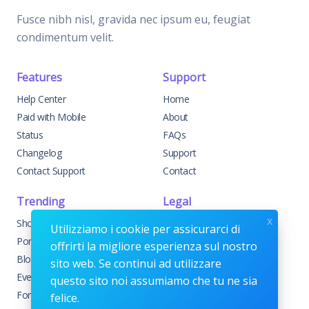
Fusce nibh nisl, gravida nec ipsum eu, feugiat
condimentum velit.
Features
Support
Help Center
Home
Paid with Mobile
About
Status
FAQs
Changelog
Support
Contact Support
Contact
Trending
Legal
x
Shop
Knowledge Center
Utilizziamo i cookie per assicurarci di
Portfolio
Custom Development
offrirti la migliore esperienza sul nostro
Blog
Sponsorships
sito web. Se continui ad utilizzare
Events
Terms & Conditions
questo sito noi assumiamo che tu ne sia
Forums
Privacy Policy
felice.