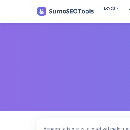
Levels
Level 2
Level 2 with
Aenean felis purus, aliquet vel malesua