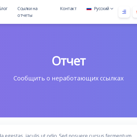
Блог
Ссылки на
Контакт
Русский
отчеты
 child
Отчет
Сообщить о неработающих ссылках
da egestas, iaculis ut odio. Sed posuere cursus fermentum.