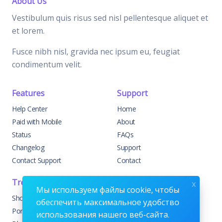
About Us
Vestibulum quis risus sed nisl pellentesque aliquet et
et lorem.
Fusce nibh nisl, gravida nec ipsum eu, feugiat
condimentum velit.
Features
Support
Help Center
Home
Paid with Mobile
About
Status
FAQs
Changelog
Support
Contact Support
Contact
Trending
Legal
x
Мы используем файлы cookie, чтобы
Shop
Knowledge Center
обеспечить максимальное удобство
Portfolio
Custom Development
использования нашего веб-сайта.