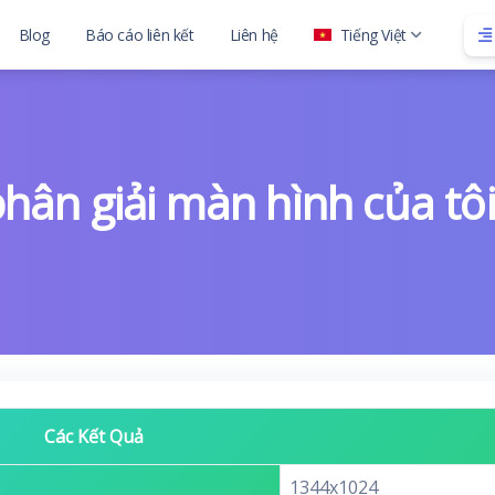
Blog
Báo cáo liên kết
Liên hệ
Tiếng Việt
ith child
hân giải màn hình của tôi 
Các Kết Quả
1344x1024