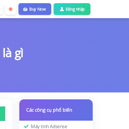
Buy Now
Đăng nhập
là gì
Các công cụ phổ biến
Máy tính Adsense