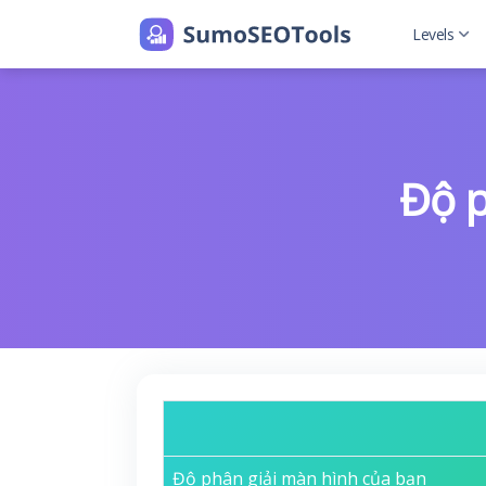
Levels
Level 2
Level 2 w
Độ p
Độ phân giải màn hình của bạn