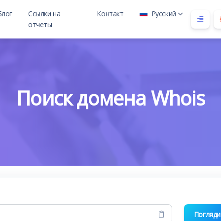
Блог
Ссылки на
Контакт
Русский
отчеты
 child
Поиск домена Whois
Погляди