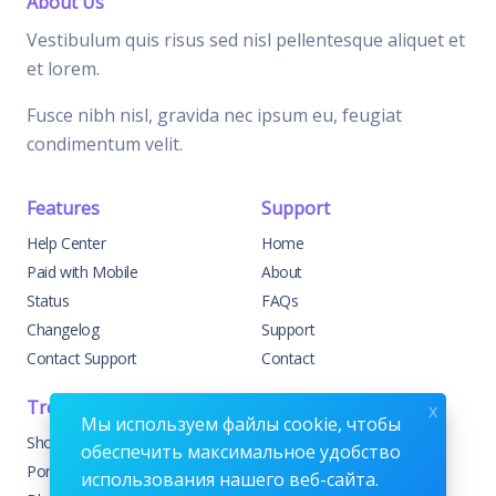
About Us
Vestibulum quis risus sed nisl pellentesque aliquet et
et lorem.
Fusce nibh nisl, gravida nec ipsum eu, feugiat
condimentum velit.
Features
Support
Help Center
Home
Paid with Mobile
About
Status
FAQs
Changelog
Support
Contact Support
Contact
Trending
Legal
x
Мы используем файлы cookie, чтобы
Shop
Knowledge Center
обеспечить максимальное удобство
Portfolio
Custom Development
использования нашего веб-сайта.